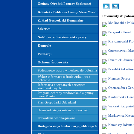
Gminny Ośrodek Pomocy Społecznej
Biblioteka Publiczna Gminy Stare Miasto
Dokumenty do pobran
Zakład Gospodarki Komunalnej
Mc Donald s Polsk
Sołectwa
Perzyński Paweł
Nabór na wolne stanowiska pracy
Krzyżanowski Piot
Kontrole
Czernielewski Mar
Przetargi
Dzierbicki Janusz
Ochrona Środowiska
Pakulski Arkadius
Podstawowe wzory wniosków do pobrania
Wykaz informacji o środowisku i jego
Niemiec Dorota
ochronie
Informacja o wydanych decyzjach
Operacz Jan i Ge
środowiskowych
Program ochrony środowiska dla gminy
Stare Miasto
Kantarowska Gen
Plan Gospodarki Odpadami
Walczak Krzysztof
Ocena oddziaływania na środowisko
Markiewicz Kryst
Pozwolenia wodno-prawne
Kamińscy Jolanta 
Dostęp do innych informacji publicznych