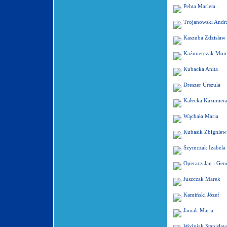
Pehta Marleta
Trojanowski Andrz
Kaszuba Zdzisław
Kaźmierczak Mon
Kubacka Anita
Dreszer Urszula
Kałecka Kazimier
Wąchała Maria
Kubasik Zbigniew
Szymczak Izabela 
Operacz Jan i Ge
Juszczak Marek
Kamiński Józef
Janiak Maria
Woźniak Stanisław