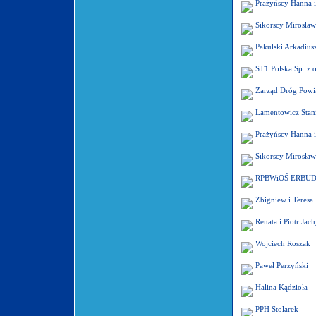
Prażyńscy Hanna 
Sikorscy Mirosław
Pakulski Arkadius
ST1 Polska Sp. z o
Zarząd Dróg Pow
Lamentowicz Stan
Prażyńscy Hanna 
Sikorscy Mirosław
RPBWiOŚ ERBU
Zbigniew i Teresa
Renata i Piotr Ja
Wojciech Roszak
Paweł Perzyński
Halina Kądzioła
PPH Stolarek