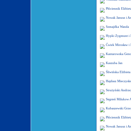
Płóciennik Elżbiet
Nowak Janusz i A
Szmajdka Wanda
Hypki Zygmunt i 
Ćwiek Mirosław i 
Kantarowska Gen
Kaszuba Jan
Śliwińska Elżbieta
Hajdasz Mieczysła
Strużyński Andrze
Stępień Milukow A
Kubaszewski Grze
Płóciennik Elżbiet
Nowak Janusz i A