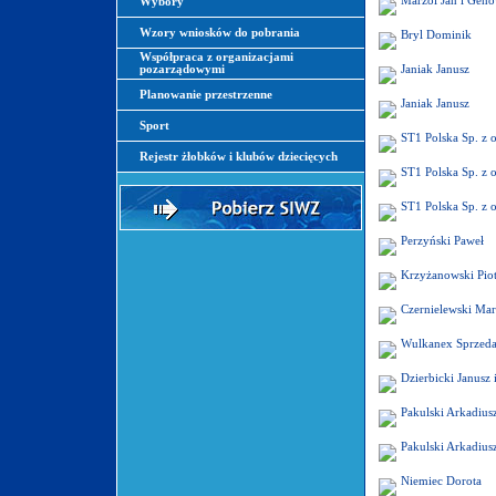
Marzol Jan i Gen
Wybory
Wzory wniosków do pobrania
Bryl Dominik
Współpraca z organizacjami
pozarządowymi
Janiak Janusz
Planowanie przestrzenne
Janiak Janusz
Sport
ST1 Polska Sp. z o
Rejestr żłobków i klubów dziecięcych
ST1 Polska Sp. z o
ST1 Polska Sp. z o
Perzyński Paweł
Krzyżanowski Piot
Czernielewski Mar
Wulkanex Sprzeda
Dzierbicki Janusz
Pakulski Arkadius
Pakulski Arkadius
Niemiec Dorota