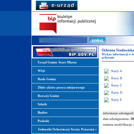
Ochrona Środowiska
Wykaz informacji o śr
ochronie
Urząd Gminy Stare Miasto
Wójt
Karty A
Karty B
Rada Gminy
Karty C
Zbiór aktów prawa miejscowego
Karty D
Rozwój Gminy
Karty E
Szkoły
Budżet
informacje udostępnił:
data udostępnienia:
20
Podatki
ostatnia modyfikacja:
Jednostki Ochotniczej Straży Pożarnej
»