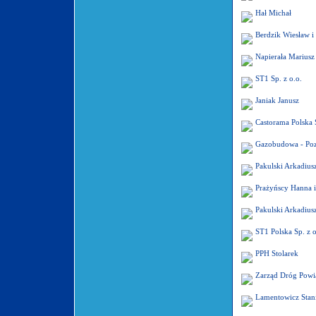
Hał Michał
Berdzik Wiesław i
Napierała Mariusz 
ST1 Sp. z o.o.
Janiak Janusz
Castorama Polska S
Gazobudowa - Poz
Pakulski Arkadius
Prażyńscy Hanna 
Pakulski Arkadius
ST1 Polska Sp. z o
PPH Stolarek
Zarząd Dróg Pow
Lamentowicz Stan