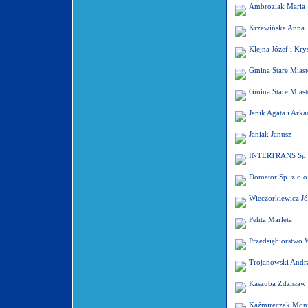
Ambroziak Maria
Krzewińska Anna
Klejna Józef i Kry
Gmina Stare Miast
Gmina Stare Miast
Janik Agata i Arka
Janiak Janusz
INTERTRANS Sp. 
Domator Sp. z o.o
Wieczorkiewicz Jó
Pehta Marleta
Przedsiębiorstwo W
Trojanowski Andrz
Kaszuba Zdzisław
Kaźmireczak Mon