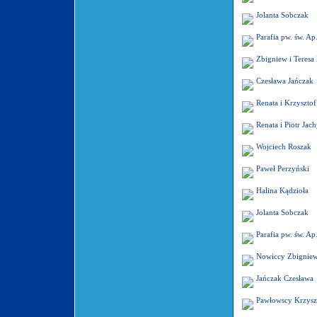
Jolanta Sobczak
Parafia pw. św. Ap.
Zbigniew i Teresa
Czesława Jańczak
Renata i Krzyszto
Renata i Piotr Ja
Wojciech Roszak
Paweł Perzyński
Halina Kądzioła
Jolanta Sobczak
Parafia pw. św. Ap.
Nowiccy Zbigniew 
Jańczak Czesława
Pawłowscy Krzyszt