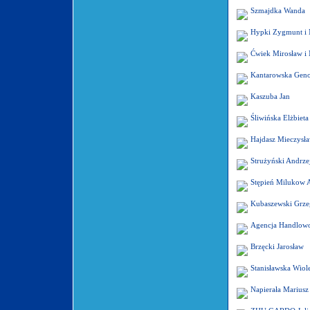
Szmajdka Wanda
Hypki Zygmunt i 
Ćwiek Mirosław i 
Kantarowska Gen
Kaszuba Jan
Śliwińska Elżbieta
Hajdasz Mieczysła
Strużyński Andrze
Stępień Milukow A
Kubaszewski Grze
Agencja Handlow
Brzęcki Jarosław
Stanisławska Wiole
Napierała Mariusz 