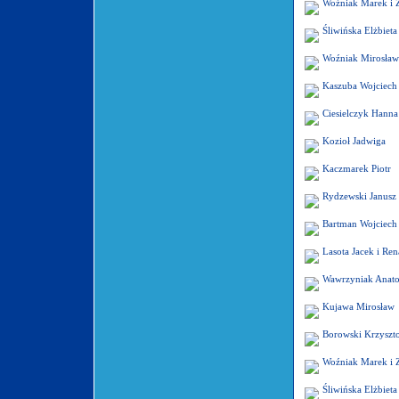
Woźniak Marek i 
Śliwińska Elżbieta
Woźniak Mirosław
Kaszuba Wojciech
Ciesielczyk Hanna 
Kozioł Jadwiga
Kaczmarek Piotr
Rydzewski Janusz
Bartman Wojciech
Lasota Jacek i Ren
Wawrzyniak Anato
Kujawa Mirosław
Borowski Krzyszto
Woźniak Marek i 
Śliwińska Elżbieta