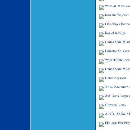
Woźniak Mirosław
Kaszuba Wojciech
Ciesielczyk Hanna 
Kozioł Jadwiga
Gmina Stare MIas
Domator Sp. z o.o
Wojtecki Jan i Bea
Gmina Stare Miast
Ficner Krystyna
Janiak Kazimierz i
AM Trans Progres 
Olszewski Jerzy
AUTO - SERWIS 
Ekologia Fair Play