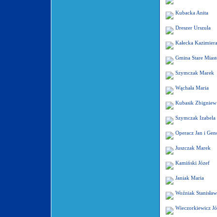
Kubacka Anita
Dreszer Urszula
Kałecka Kazimier
Gmina Stare Miast
Szymczak Marek
Wąchała Maria
Kubasik Zbigniew
Szymczak Izabela 
Operacz Jan i Ge
Juszczak Marek
Kamiński Józef
Janiak Maria
Woźniak Stanisław
Wieczorkiewicz Jó