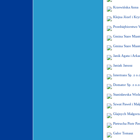
Krzewińska Anna
Klejna Józef i Kry
Przedsiębiorstw
Gmina Stare Miast
Gmina Stare Miast
Janik Agata i Arka
Janiak Janusz
Intertrans Sp. z o.
Domator Sp. z o.o
Stanisławska Wiole
Szwat Paweł i Mał
Glajnych Małgorz
Pietrucha Piotr Pa
Galor Tomasz