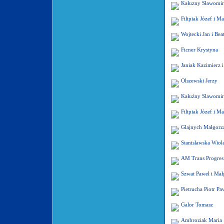
Kałuzny Sławomir 
Filipiak Józef i Ma
Wojtecki Jan i Bea
Ficner Krystyna
Janiak Kazimierz i
Olszewski Jerzy
Kałużny Slawomir 
Filipiak Józef i Ma
Glajnych Małgorz
Stanislawska Wiole
AM Trans Progres 
Szwat Paweł i Mał
Pietrucha Piotr Pa
Galor Tomasz
Ambroziak Maria