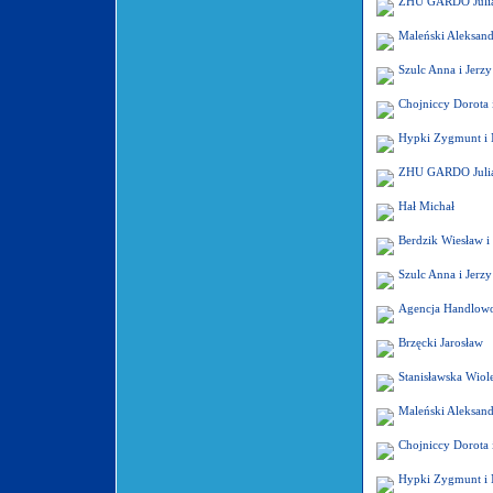
ZHU GARDO Julian
Maleński Aleksand
Szulc Anna i Jerzy
Chojniccy Dorota 
Hypki Zygmunt i 
ZHU GARDO Julian
Hał Michał
Berdzik Wiesław i
Szulc Anna i Jerzy
Agencja Handlow
Brzęcki Jarosław
Stanisławska Wiole
Maleński Aleksand
Chojniccy Dorota 
Hypki Zygmunt i 