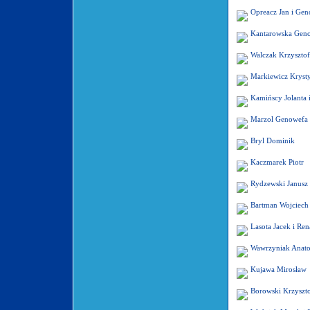
Opreacz Jan i Ge
Kantarowska Gen
Walczak Krzysztof
Markiewicz Kryst
Kamińscy Jolanta 
Marzol Genowefa 
Bryl Dominik
Kaczmarek Piotr
Rydzewski Janusz
Bartman Wojciech
Lasota Jacek i Ren
Wawrzyniak Anato
Kujawa Mirosław
Borowski Krzyszto